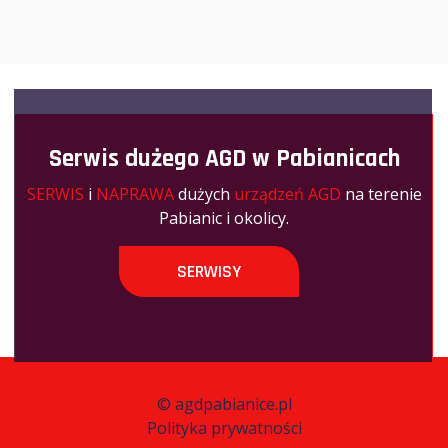
Serwis dużego AGD w Pabianicach
SERWIS
i
NAPRAWA
dużych
urządzeń AGD
na terenie
Pabianic i okolicy.
SERWISY
©
agdpabianice.pl
Polityka prywatności