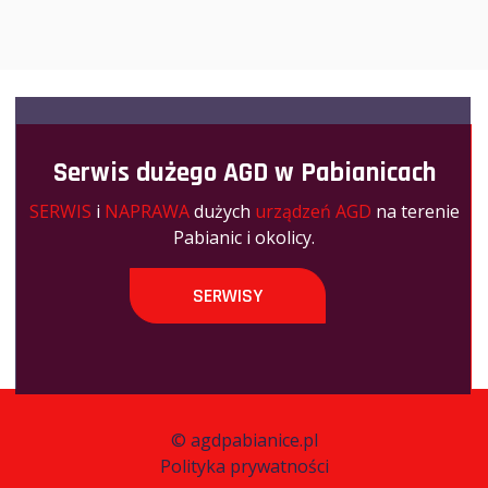
Serwis dużego AGD w Pabianicach
SERWIS
i
NAPRAWA
dużych
urządzeń AGD
na terenie
Pabianic i okolicy.
SERWISY
©
agdpabianice.pl
Polityka prywatności