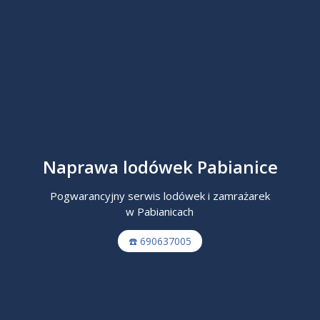
Naprawa lodówek Pabianice
Pogwarancyjny serwis lodówek i zamrażarek
w Pabianicach
☎️ 690637005